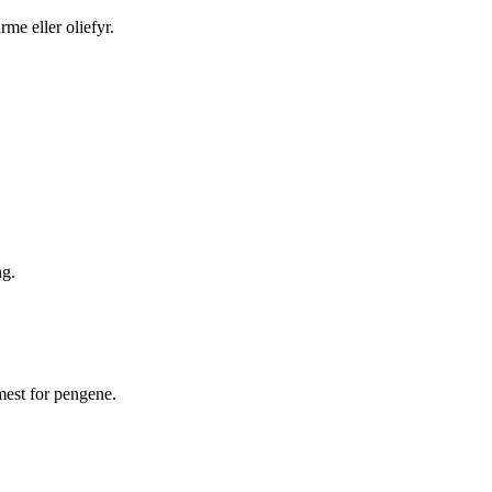
me eller oliefyr.
ng.
mest for pengene.