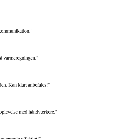
d kommunikation."
 på varmeregningen."
den. Kan klart anbefales!"
e oplevelse med håndværkere."
onerende effektivt!"