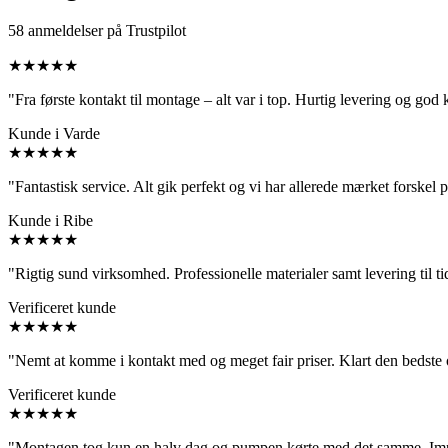
58 anmeldelser på Trustpilot
★★★★★
"Fra første kontakt til montage – alt var i top. Hurtig levering og go
Kunde i Varde
★★★★★
"Fantastisk service. Alt gik perfekt og vi har allerede mærket forskel
Kunde i Ribe
★★★★★
"Rigtig sund virksomhed. Professionelle materialer samt levering til ti
Verificeret kunde
★★★★★
"Nemt at komme i kontakt med og meget fair priser. Klart den bedst
Verificeret kunde
★★★★★
"Montagen tog kun en halv dag og pumpen kørte med det samme. Imp