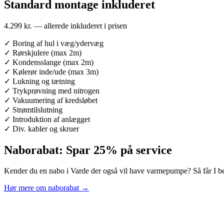
Standard montage inkluderet
4.299 kr. — allerede inkluderet i prisen
✓
Boring af hul i væg/ydervæg
✓
Rørskjulere (max 2m)
✓
Kondensslange (max 2m)
✓
Kølerør inde/ude (max 3m)
✓
Lukning og tætning
✓
Trykprøvning med nitrogen
✓
Vakuumering af kredsløbet
✓
Strømtilslutning
✓
Introduktion af anlægget
✓
Div. kabler og skruer
Naborabat: Spar 25% på service
Kender du en nabo i Varde der også vil have varmepumpe? Så får I be
Hør mere om naborabat →