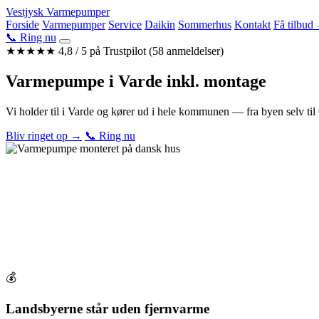
Videre
Vestjysk Varmepumper
til
Forside
Varmepumper
Service
Daikin
Sommerhus
Kontakt
Få tilbud
indhold
📞 Ring nu
★★★★★
4,8 / 5 på Trustpilot (58 anmeldelser)
Varmepumpe i
Varde
inkl. montage
Vi holder til i Varde og kører ud i hele kommunen — fra byen selv til
Bliv ringet op →
📞 Ring nu
💰
Landsbyerne står uden fjernvarme