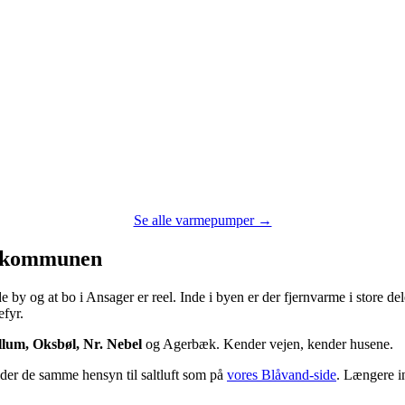
Se alle varmepumper →
e kommunen
by og at bo i Ansager er reel. Inde i byen er der fjernvarme i store de
efyr.
llum, Oksbøl, Nr. Nebel
og Agerbæk. Kender vejen, kender husene.
der de samme hensyn til saltluft som på
vores Blåvand-side
. Længere in