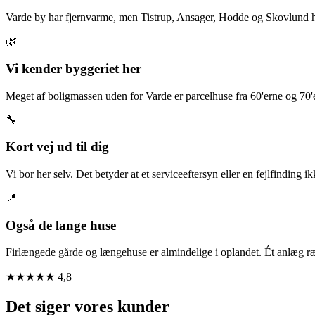
Varde by har fjernvarme, men Tistrup, Ansager, Hodde og Skovlund har
🌿
Vi kender byggeriet her
Meget af boligmassen uden for Varde er parcelhuse fra 60'erne og 70'
🔧
Kort vej ud til dig
Vi bor her selv. Det betyder at et serviceeftersyn eller en fejlfinding 
📍
Også de lange huse
Firlængede gårde og længehuse er almindelige i oplandet. Ét anlæg ræk
★★★★★
4,8
Det siger vores kunder