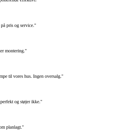
å pris og service."
fter montering."
pe til vores hus. Ingen oversalg."
erfekt og støjer ikke."
som planlagt."