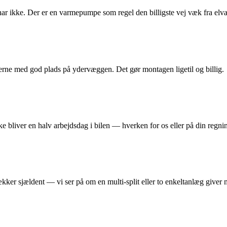
 ikke. Der er en varmepumpe som regel den billigste vej væk fra elvar
erne med god plads på ydervæggen. Det gør montagen ligetil og billig.
ikke bliver en halv arbejdsdag i bilen — hverken for os eller på din regni
ker sjældent — vi ser på om en multi-split eller to enkeltanlæg giver 