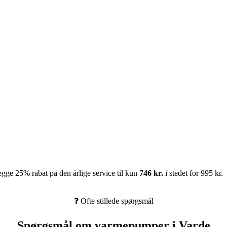
gge 25% rabat på den årlige service til kun
746 kr.
i stedet for 995 kr.
❓ Ofte stillede spørgsmål
Spørgsmål om varmepumper i Varde