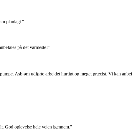
som planlagt."
anbefales på det varmeste!"
rmepumpe. Asbjørn udførte arbejdet hurtigt og meget præcist. Vi kan an
alt. God oplevelse hele vejen igennem."