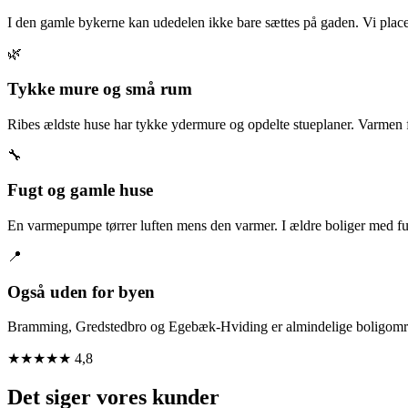
I den gamle bykerne kan udedelen ikke bare sættes på gaden. Vi place
🌿
Tykke mure og små rum
Ribes ældste huse har tykke ydermure og opdelte stueplaner. Varmen fo
🔧
Fugt og gamle huse
En varmepumpe tørrer luften mens den varmer. I ældre boliger med f
📍
Også uden for byen
Bramming, Gredstedbro og Egebæk-Hviding er almindelige boligområd
★★★★★
4,8
Det siger vores kunder