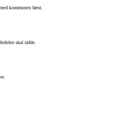
ak med kommunen først.
dedelen skal sidde.
er.