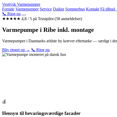
Videre
Vestjysk Varmepumper
til
Forside
Varmepumper
Service
Daikin
Sommerhus
Kontakt
Få tilbud
indhold
📞 Ring nu
★★★★★
4,8 / 5 på Trustpilot (58 anmeldelser)
Varmepumpe i
Ribe
inkl. montage
Varmepumper i Danmarks ældste by kræver eftertanke — særligt i den
Bliv ringet op →
📞 Ring nu
💰
Hensyn til bevaringsværdige facader