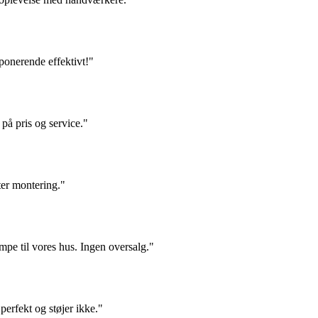
onerende effektivt!"
å pris og service."
fter montering."
pe til vores hus. Ingen oversalg."
erfekt og støjer ikke."