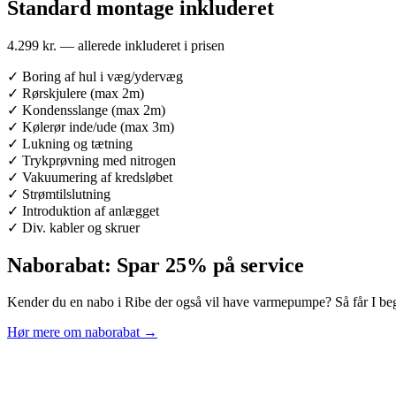
Standard montage inkluderet
4.299 kr. — allerede inkluderet i prisen
✓
Boring af hul i væg/ydervæg
✓
Rørskjulere (max 2m)
✓
Kondensslange (max 2m)
✓
Kølerør inde/ude (max 3m)
✓
Lukning og tætning
✓
Trykprøvning med nitrogen
✓
Vakuumering af kredsløbet
✓
Strømtilslutning
✓
Introduktion af anlægget
✓
Div. kabler og skruer
Naborabat: Spar 25% på service
Kender du en nabo i Ribe der også vil have varmepumpe? Så får I beg
Hør mere om naborabat →