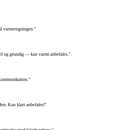
 på varmeregningen."
nel og grundig — kan varmt anbefales."
d kommunikation."
den. Kan klart anbefales!"
e oplevelse med håndværkere."