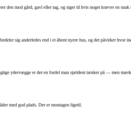
rer den mod gård, gavl eller tag, og siger til hvis noget kræver en sn
rdeler sig anderledes end i et åbent nyere hus, og det påvirker hvor in
ugtige ydervægge er det en fordel man sjældent tænker på — men mærk
er med god plads. Der er montagen ligetil.