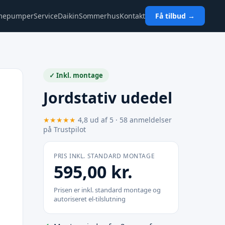
mepumper
Service
Daikin
Sommerhus
Kontakt
Få tilbud →
✓ Inkl. montage
Jordstativ udedel
★★★★★
4,8 ud af 5 · 58 anmeldelser
på Trustpilot
PRIS INKL. STANDARD MONTAGE
595,00
kr.
Prisen er inkl. standard montage og
autoriseret el-tilslutning