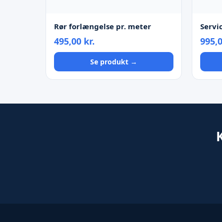
Rør forlængelse pr. meter
Servi
495,00
kr.
995,
Se produkt →