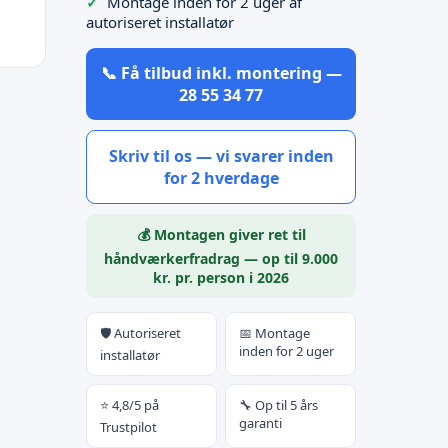
Montage inden for 2 uger af
autoriseret installatør
📞 Få tilbud inkl. montering —
28 55 34 77
Skriv til os — vi svarer inden
for 2 hverdage
💰 Montagen giver ret til
håndværkerfradrag — op til 9.000
kr. pr. person i 2026
🛡️ Autoriseret
📅 Montage
inden for 2 uger
installatør
⭐ 4,8/5 på
🔧 Op til 5 års
garanti
Trustpilot