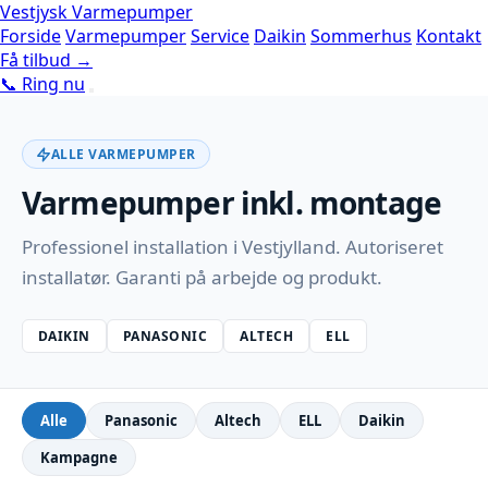
Vestjysk Varmepumper
Forside
Varmepumper
Service
Daikin
Sommerhus
Kontakt
Få tilbud →
📞 Ring nu
ALLE VARMEPUMPER
Varmepumper inkl. montage
Professionel installation i Vestjylland. Autoriseret
installatør. Garanti på arbejde og produkt.
DAIKIN
PANASONIC
ALTECH
ELL
Alle
Panasonic
Altech
ELL
Daikin
Kampagne